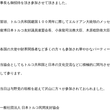
事長も御招待を頂き参加させて頂きました。
冒頭、トルコ共和国建国１００周年に際してエルドアン大統領のメッセ
俊博日本トルコ友好議員連盟会長、小泉龍司法務大臣、木原稔防衛大臣
各国の大使や財界関係者など多くの方々も参加され華やかなパーティー
当協会としてもトルコ共和国と日本の文化交流などに積極的に関与させ
して参ります。
当日は与野党の垣根を超えて沢山に方々が参加されておられました。
一般社団法人 日本トルコ民間友好協会