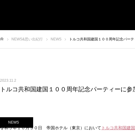
団体案内
事業概要
応援メッセージ
NEWS&思い出紀行
NEWS
トルコ共和国建国１００周年記念パーテ
NEWS&思い出紀行
入会について
ム
2023.11.2
トルコ共和国建国１００周年記念パーティーに参
NEWS
令和５年１０月３０日 帝国ホテル（東京）において
トルコ共和国建国